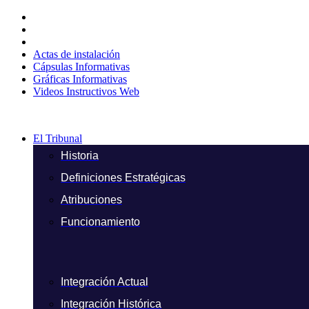
Ir
al
contenido
Actas de instalación
Cápsulas Informativas
Gráficas Informativas
Videos Instructivos Web
El Tribunal
Historia
Definiciones Estratégicas
Atribuciones
Funcionamiento
Integración Actual
Integración Histórica