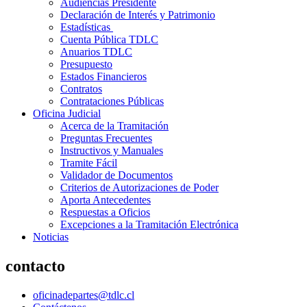
Audiencias Presidente
Declaración de Interés y Patrimonio
Estadísticas
Cuenta Pública TDLC
Anuarios TDLC
Presupuesto
Estados Financieros
Contratos
Contrataciones Públicas
Oficina Judicial
Acerca de la Tramitación
Preguntas Frecuentes
Instructivos y Manuales
Tramite Fácil
Validador de Documentos
Criterios de Autorizaciones de Poder
Aporta Antecedentes
Respuestas a Oficios
Excepciones a la Tramitación Electrónica
Noticias
contacto
oficinadepartes@tdlc.cl