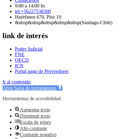
Contáctenos
9:00 a 14:00 hs
tel:+56227538300
Huérfanos 670, Piso 19
&nbsp&nbsp&nbsp&nbsp&nbsp(Santiago-Chile)
link de interés
Poder Judicial
FNE
OECD
ICN
Portal pago de Proveedores
Ir al contenido
Abrir barra de herramientas
Herramientas de accesibilidad
Aumentar texto
Disminuir texto
Escala de grises
Alto contraste
Contraste negativo