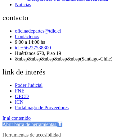
Noticias
contacto
oficinadepartes@tdlc.cl
Contáctenos
9:00 a 14:00 hs
tel:+56227538300
Huérfanos 670, Piso 19
&nbsp&nbsp&nbsp&nbsp&nbsp(Santiago-Chile)
link de interés
Poder Judicial
FNE
OECD
ICN
Portal pago de Proveedores
Ir al contenido
Abrir barra de herramientas
Herramientas de accesibilidad