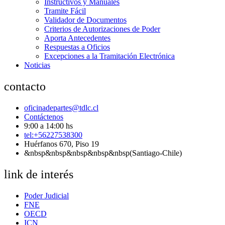
Instructivos y Manuales
Tramite Fácil
Validador de Documentos
Criterios de Autorizaciones de Poder
Aporta Antecedentes
Respuestas a Oficios
Excepciones a la Tramitación Electrónica
Noticias
contacto
oficinadepartes@tdlc.cl
Contáctenos
9:00 a 14:00 hs
tel:+56227538300
Huérfanos 670, Piso 19
&nbsp&nbsp&nbsp&nbsp&nbsp(Santiago-Chile)
link de interés
Poder Judicial
FNE
OECD
ICN