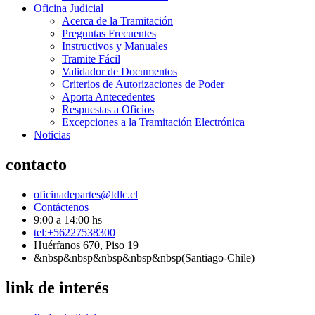
Oficina Judicial
Acerca de la Tramitación
Preguntas Frecuentes
Instructivos y Manuales
Tramite Fácil
Validador de Documentos
Criterios de Autorizaciones de Poder
Aporta Antecedentes
Respuestas a Oficios
Excepciones a la Tramitación Electrónica
Noticias
contacto
oficinadepartes@tdlc.cl
Contáctenos
9:00 a 14:00 hs
tel:+56227538300
Huérfanos 670, Piso 19
&nbsp&nbsp&nbsp&nbsp&nbsp(Santiago-Chile)
link de interés