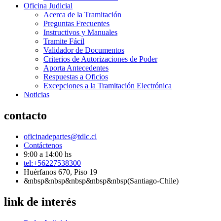
Oficina Judicial
Acerca de la Tramitación
Preguntas Frecuentes
Instructivos y Manuales
Tramite Fácil
Validador de Documentos
Criterios de Autorizaciones de Poder
Aporta Antecedentes
Respuestas a Oficios
Excepciones a la Tramitación Electrónica
Noticias
contacto
oficinadepartes@tdlc.cl
Contáctenos
9:00 a 14:00 hs
tel:+56227538300
Huérfanos 670, Piso 19
&nbsp&nbsp&nbsp&nbsp&nbsp(Santiago-Chile)
link de interés