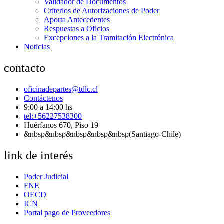
Validador de Documentos
Criterios de Autorizaciones de Poder
Aporta Antecedentes
Respuestas a Oficios
Excepciones a la Tramitación Electrónica
Noticias
contacto
oficinadepartes@tdlc.cl
Contáctenos
9:00 a 14:00 hs
tel:+56227538300
Huérfanos 670, Piso 19
&nbsp&nbsp&nbsp&nbsp&nbsp(Santiago-Chile)
link de interés
Poder Judicial
FNE
OECD
ICN
Portal pago de Proveedores