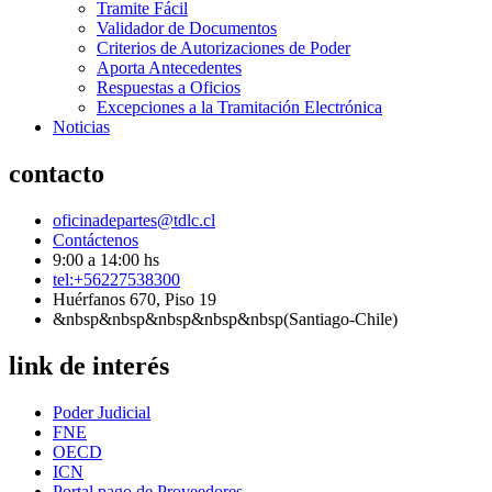
Tramite Fácil
Validador de Documentos
Criterios de Autorizaciones de Poder
Aporta Antecedentes
Respuestas a Oficios
Excepciones a la Tramitación Electrónica
Noticias
contacto
oficinadepartes@tdlc.cl
Contáctenos
9:00 a 14:00 hs
tel:+56227538300
Huérfanos 670, Piso 19
&nbsp&nbsp&nbsp&nbsp&nbsp(Santiago-Chile)
link de interés
Poder Judicial
FNE
OECD
ICN
Portal pago de Proveedores