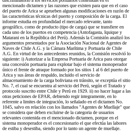
discriminatorio a los servicios portuarios contenidas en el
mencionado dictamen y las razones que existen para que en el caso
del puerto de Arica se aprueben algunas modificaciones en razón de
las caracteristicas técnicas del puerto y composición de la carga. El
informe estudia en profundidad el mercado relevante, tanto
geográfico, como de producto (tipo de carga) que se transfiere en
cada uno de los puertos en competencia (Antofagasta, Iquique y
Matarani en la República del Perú). Además la Comisión analizó los
argumentos presentados por la Asociación Nacional de Agentes de
Naves de Chile A.G. y la Cámara Marítima y Portuaria de Chile
A.G. En virtud de los antecedentes reunidos, la Comisión resolvió lo
siguiente: i) Autorizar a la Empresa Portuaria de Arica para otorgar
una concesión portuaria para explotar bajo el sistema monoperador
único el frente de atraque formado por los sitios 1 al 6 del puerto de
Arica y sus áreas de respaldo, incluido el servicio de
almacenamiento de la carga boliviana en tránsito, se exceptúa el sitio
No. 7, el cual se encuentra al servicio del Perú, según el Tratado y
protocolo suscrito entre Chile y Perú en 1929. ii) no hacer lugar a las
otras peticiones de EPAR, debiendo regir integramente, en lo
referente a limites de integración, lo señalado en el dictamen No.
1045, salvo en relación con los llamados "Agentes de Muellaje" que
se considera que deben excluirse de la categoria de usuarios
relevantes contenida en el mencionado dictamen, porque en el
sistema monoperador es el concesionario el que efectúa las labores
de estiba y desestiba, siendo por lo tanto un agente de muellaje.