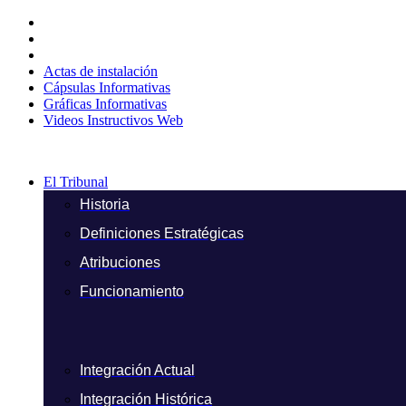
Ir
al
contenido
Actas de instalación
Cápsulas Informativas
Gráficas Informativas
Videos Instructivos Web
El Tribunal
Historia
Definiciones Estratégicas
Atribuciones
Funcionamiento
Integración Actual
Integración Histórica