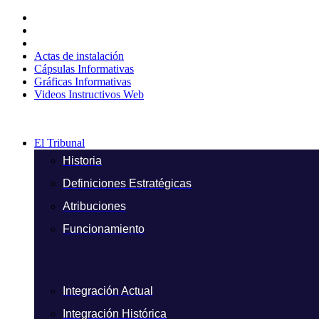
Ir
al
contenido
Actas de instalación
Cápsulas Informativas
Gráficas Informativas
Videos Instructivos Web
El Tribunal
Historia
Definiciones Estratégicas
Atribuciones
Funcionamiento
Integración Actual
Integración Histórica