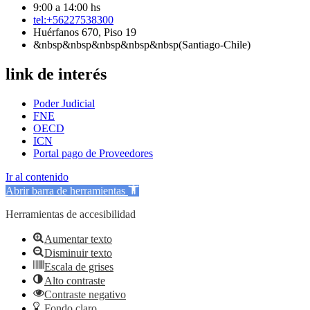
9:00 a 14:00 hs
tel:+56227538300
Huérfanos 670, Piso 19
&nbsp&nbsp&nbsp&nbsp&nbsp(Santiago-Chile)
link de interés
Poder Judicial
FNE
OECD
ICN
Portal pago de Proveedores
Ir al contenido
Abrir barra de herramientas
Herramientas de accesibilidad
Aumentar texto
Disminuir texto
Escala de grises
Alto contraste
Contraste negativo
Fondo claro