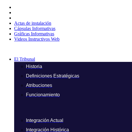
Ir
al
contenido
Actas de instalación
Cápsulas Informativas
Gráficas Informativas
Videos Instructivos Web
El Tribunal
Historia
Definiciones Estratégicas
Atribuciones
Funcionamiento
Integración Actual
Integración Histórica