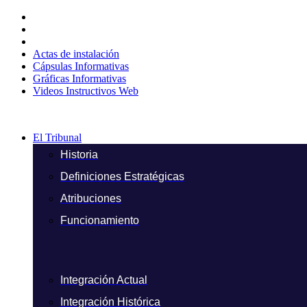
Ir
al
contenido
Actas de instalación
Cápsulas Informativas
Gráficas Informativas
Videos Instructivos Web
El Tribunal
Historia
Definiciones Estratégicas
Atribuciones
Funcionamiento
Integración Actual
Integración Histórica