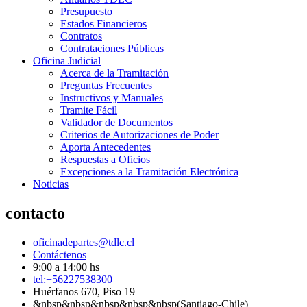
Presupuesto
Estados Financieros
Contratos
Contrataciones Públicas
Oficina Judicial
Acerca de la Tramitación
Preguntas Frecuentes
Instructivos y Manuales
Tramite Fácil
Validador de Documentos
Criterios de Autorizaciones de Poder
Aporta Antecedentes
Respuestas a Oficios
Excepciones a la Tramitación Electrónica
Noticias
contacto
oficinadepartes@tdlc.cl
Contáctenos
9:00 a 14:00 hs
tel:+56227538300
Huérfanos 670, Piso 19
&nbsp&nbsp&nbsp&nbsp&nbsp(Santiago-Chile)