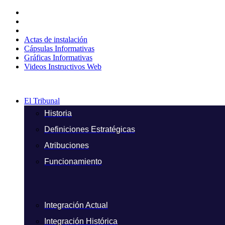
Ir
al
contenido
Actas de instalación
Cápsulas Informativas
Gráficas Informativas
Videos Instructivos Web
El Tribunal
Historia
Definiciones Estratégicas
Atribuciones
Funcionamiento
Integración Actual
Integración Histórica