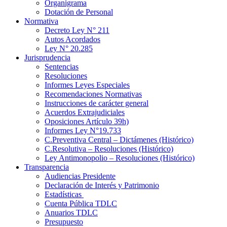
Organigrama
Dotación de Personal
Normativa
Decreto Ley N° 211
Autos Acordados
Ley N° 20.285
Jurisprudencia
Sentencias
Resoluciones
Informes Leyes Especiales
Recomendaciones Normativas
Instrucciones de carácter general
Acuerdos Extrajudiciales
Oposiciones Artículo 39h)
Informes Ley N°19.733
C.Preventiva Central – Dictámenes (Histórico)
C.Resolutiva – Resoluciones (Histórico)
Ley Antimonopolio – Resoluciones (Histórico)
Transparencia
Audiencias Presidente
Declaración de Interés y Patrimonio
Estadísticas
Cuenta Pública TDLC
Anuarios TDLC
Presupuesto