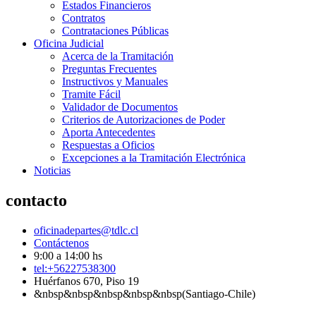
Estados Financieros
Contratos
Contrataciones Públicas
Oficina Judicial
Acerca de la Tramitación
Preguntas Frecuentes
Instructivos y Manuales
Tramite Fácil
Validador de Documentos
Criterios de Autorizaciones de Poder
Aporta Antecedentes
Respuestas a Oficios
Excepciones a la Tramitación Electrónica
Noticias
contacto
oficinadepartes@tdlc.cl
Contáctenos
9:00 a 14:00 hs
tel:+56227538300
Huérfanos 670, Piso 19
&nbsp&nbsp&nbsp&nbsp&nbsp(Santiago-Chile)