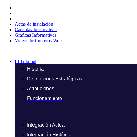
Ir
al
contenido
Actas de instalación
Cápsulas Informativas
Gráficas Informativas
Videos Instructivos Web
El Tribunal
Historia
Definiciones Estratégicas
Atribuciones
Funcionamiento
Integración Actual
Integración Histórica