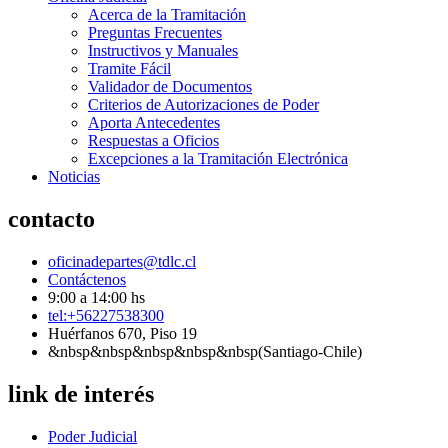
Acerca de la Tramitación
Preguntas Frecuentes
Instructivos y Manuales
Tramite Fácil
Validador de Documentos
Criterios de Autorizaciones de Poder
Aporta Antecedentes
Respuestas a Oficios
Excepciones a la Tramitación Electrónica
Noticias
contacto
oficinadepartes@tdlc.cl
Contáctenos
9:00 a 14:00 hs
tel:+56227538300
Huérfanos 670, Piso 19
&nbsp&nbsp&nbsp&nbsp&nbsp(Santiago-Chile)
link de interés
Poder Judicial