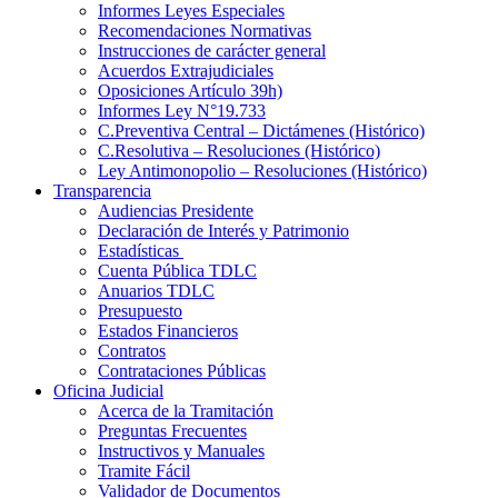
Informes Leyes Especiales
Recomendaciones Normativas
Instrucciones de carácter general
Acuerdos Extrajudiciales
Oposiciones Artículo 39h)
Informes Ley N°19.733
C.Preventiva Central – Dictámenes (Histórico)
C.Resolutiva – Resoluciones (Histórico)
Ley Antimonopolio – Resoluciones (Histórico)
Transparencia
Audiencias Presidente
Declaración de Interés y Patrimonio
Estadísticas
Cuenta Pública TDLC
Anuarios TDLC
Presupuesto
Estados Financieros
Contratos
Contrataciones Públicas
Oficina Judicial
Acerca de la Tramitación
Preguntas Frecuentes
Instructivos y Manuales
Tramite Fácil
Validador de Documentos