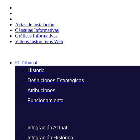
Ir
al
contenido
Actas de instalación
Cápsulas Informativas
Gráficas Informativas
Videos Instructivos Web
El Tribunal
Historia
Definiciones Estratégicas
Atribuciones
Funcionamiento
Integración Actual
Integración Histórica