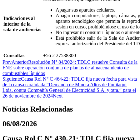
Apagar sus aparatos celulares.
Apagar computadores, laptops, cámaras, g
Indicaciones al
aparato tecnológico que permita la reprod
interior de la
sesión en curso, prohibiéndose el uso de l
sala de audiencias
No ingresar ni consumir líquidos o aliment
Está prohibido salir de la Sala de Audienc
expresa autorización del Presidente del T
Consultas
+56 2 27538300
Prev
Anterior
Resolución N° 84/2024: TDLC resuelve Consulta de la
FNE sobre operación conjunta de plantas de almacenamiento de
combustibles líquidos
Siguiente
Causa Rol N° C 464-22: TDLC fija nueva fecha para vista
de la causa caratulada “Demanda de Minera Altos de Punitaqui
Ltda. contra Compañía General de Electricidad S.A. y otra.” para el
26 de noviembre de 2024
Next
Noticias Relacionadas
06/08/2026
Causa Rol C N° 430-21: TDLC fija nueva