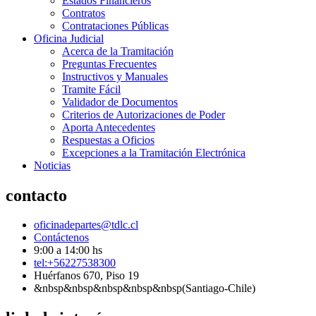
Estados Financieros
Contratos
Contrataciones Públicas
Oficina Judicial
Acerca de la Tramitación
Preguntas Frecuentes
Instructivos y Manuales
Tramite Fácil
Validador de Documentos
Criterios de Autorizaciones de Poder
Aporta Antecedentes
Respuestas a Oficios
Excepciones a la Tramitación Electrónica
Noticias
contacto
oficinadepartes@tdlc.cl
Contáctenos
9:00 a 14:00 hs
tel:+56227538300
Huérfanos 670, Piso 19
&nbsp&nbsp&nbsp&nbsp&nbsp(Santiago-Chile)