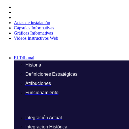
Ir
al
contenido
Actas de instalación
Cápsulas Informativas
Gráficas Informativas
Videos Instructivos Web
El Tribunal
Historia
Definiciones Estratégicas
Atribuciones
Funcionamiento
Integración Actual
Integración Histórica