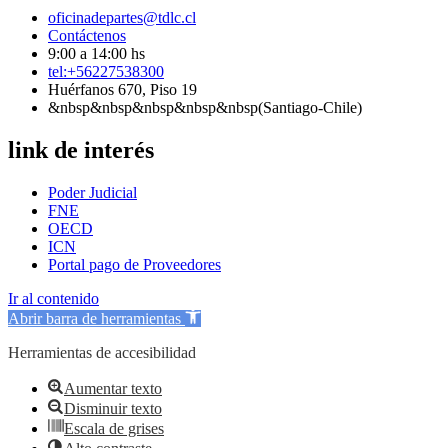
oficinadepartes@tdlc.cl
Contáctenos
9:00 a 14:00 hs
tel:+56227538300
Huérfanos 670, Piso 19
&nbsp&nbsp&nbsp&nbsp&nbsp(Santiago-Chile)
link de interés
Poder Judicial
FNE
OECD
ICN
Portal pago de Proveedores
Ir al contenido
Abrir barra de herramientas
Herramientas de accesibilidad
Aumentar texto
Disminuir texto
Escala de grises