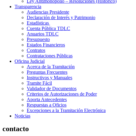
Ley Antimonopolio – Resoluciones (Histórico)
Transparencia
Audiencias Presidente
Declaración de Interés y Patrimonio
Estadísticas
Cuenta Pública TDLC
Anuarios TDLC
Presupuesto
Estados Financieros
Contratos
Contrataciones Públicas
Oficina Judicial
Acerca de la Tramitación
Preguntas Frecuentes
Instructivos y Manuales
Tramite Fácil
Validador de Documentos
Criterios de Autorizaciones de Poder
Aporta Antecedentes
Respuestas a Oficios
Excepciones a la Tramitación Electrónica
Noticias
contacto