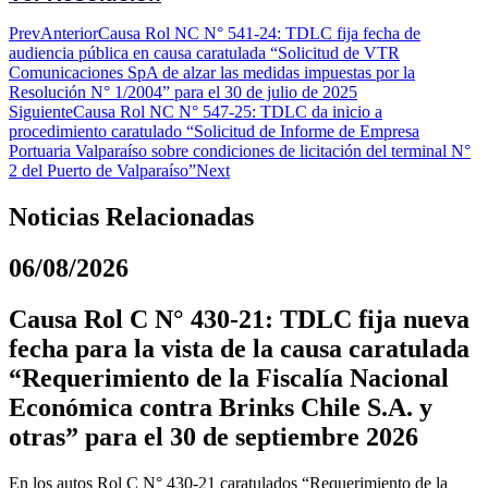
Prev
Anterior
Causa Rol NC N° 541-24: TDLC fija fecha de
audiencia pública en causa caratulada “Solicitud de VTR
Comunicaciones SpA de alzar las medidas impuestas por la
Resolución N° 1/2004” para el 30 de julio de 2025
Siguiente
Causa Rol NC N° 547-25: TDLC da inicio a
procedimiento caratulado “Solicitud de Informe de Empresa
Portuaria Valparaíso sobre condiciones de licitación del terminal N°
2 del Puerto de Valparaíso”
Next
Noticias Relacionadas
06/08/2026
Causa Rol C N° 430-21: TDLC fija nueva
fecha para la vista de la causa caratulada
“Requerimiento de la Fiscalía Nacional
Económica contra Brinks Chile S.A. y
otras” para el 30 de septiembre 2026
En los autos Rol C N° 430-21 caratulados “Requerimiento de la