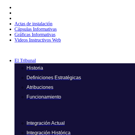
Ir
al
contenido
Actas de instalación
Cápsulas Informativas
Gráficas Informativas
Videos Instructivos Web
El Tribunal
Historia
Definiciones Estratégicas
Atribuciones
Funcionamiento
Integración Actual
Integración Histórica