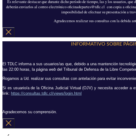
Es relevante destacar que durante dicho período de tiempo, las y los usuarios, que de
deberán enviarlos al correo electrónico
oficinadepartes@tdlc.cl
con copia a
oficin
imposibilidad de efectuar su presentación a trav
Agradecemos realizar sus consultas con la debida ant
INFORMATIVO SOBRE PÁGI
El TDLC informa a sus usuarios/as que, debido a una mantención tecnológi
las 22:00 horas, la página
web
del Tribunal de Defensa de la Libre Competen
Rogamos a Ud. realizar sus consultas con antelación para evitar inconvenie
Si es usuario/a de la Oficina Judicial Virtual (OJV) y necesita acceder a 
link:
https://consultas.tdlc.cl/views/login.html
Agradecemos su comprensión.