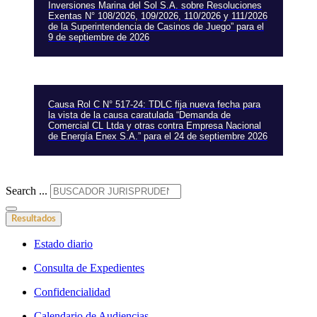
Inversiones Marina del Sol S.A. sobre Resoluciones
Exentas N° 108/2026, 109/2026, 110/2026 y 111/2026
de la Superintendencia de Casinos de Juego” para el
9 de septiembre de 2026
Causa Rol C N° 517-24: TDLC fija nueva fecha para
la vista de la causa caratulada “Demanda de
Comercial CL Ltda y otras contra Empresa Nacional
de Energía Enex S.A.” para el 24 de septiembre 2026
Search ...
Resultados
Estado diario
Consulta de Expedientes
Confidencialidad
Calendario de Audiencias