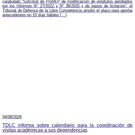
caratulado “Solicitud de ProREP de modificación de estatutos aprobados
por los Informes N° 27/2022 y N° 38/2025 y de bases de licitación”, el
Tribunal de Defensa de la Libre Competencia amplió el plazo para aportar
antecedentes en 10 días hábiles […]
04/08/2026
TDLC informa sobre calendario para la coordinación de
visitas académicas a sus dependencias