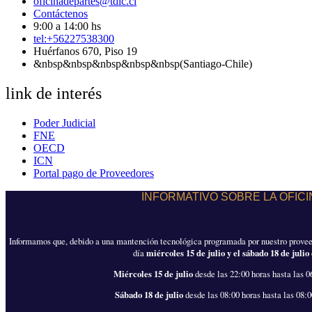
oficinadepartes@tdlc.cl
Contáctenos
9:00 a 14:00 hs
tel:+56227538300
Huérfanos 670, Piso 19
&nbsp&nbsp&nbsp&nbsp&nbsp(Santiago-Chile)
link de interés
Poder Judicial
FNE
OECD
ICN
Portal pago de Proveedores
INFORMATIVO SOBRE LA OFICI
Informamos que, debido a una mantención tecnológica programada por nuestro provee
día
miércoles 15 de julio
y el
sábado 18 de julio
Miércoles 15 de julio
desde las 22:00 horas hasta las 0
Sábado 18 de julio
desde las 08:00 horas hasta las 08:0