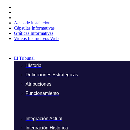
Ir
al
contenido
Actas de instalación
Cápsulas Informativas
Gráficas Informativas
Videos Instructivos Web
El Tribunal
Historia
Definiciones Estratégicas
Atribuciones
Funcionamiento
Integración Actual
Integración Histórica