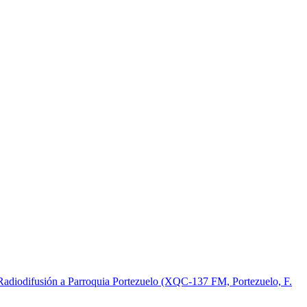
Radiodifusión a Parroquia Portezuelo (XQC-137 FM, Portezuelo, F.