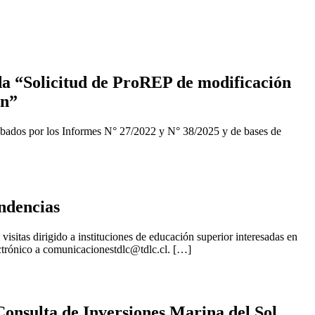
a “Solicitud de ProREP de modificación
ón”
obados por los Informes N° 27/2022 y N° 38/2025 y de bases de
ndencias
isitas dirigido a instituciones de educación superior interesadas en
ctrónico a
comunicacionestdlc@tdlc.cl
. […]
onsulta de Inversiones Marina del Sol