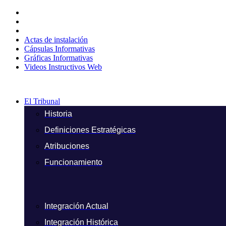
Ir
al
contenido
Actas de instalación
Cápsulas Informativas
Gráficas Informativas
Videos Instructivos Web
El Tribunal
Historia
Definiciones Estratégicas
Atribuciones
Funcionamiento
Integración Actual
Integración Histórica