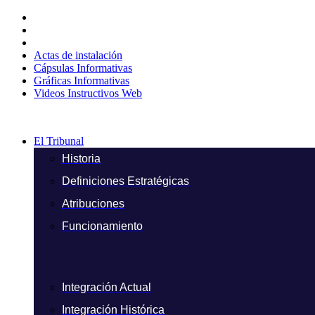
Ir
al
contenido
Actas de instalación
Cápsulas Informativas
Gráficas Informativas
Videos Instructivos Web
El Tribunal
Historia
Definiciones Estratégicas
Atribuciones
Funcionamiento
Integración Actual
Integración Histórica