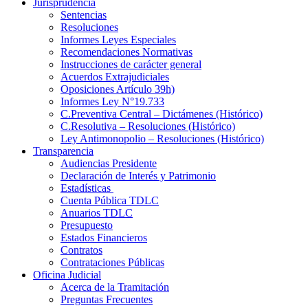
Jurisprudencia
Sentencias
Resoluciones
Informes Leyes Especiales
Recomendaciones Normativas
Instrucciones de carácter general
Acuerdos Extrajudiciales
Oposiciones Artículo 39h)
Informes Ley N°19.733
C.Preventiva Central – Dictámenes (Histórico)
C.Resolutiva – Resoluciones (Histórico)
Ley Antimonopolio – Resoluciones (Histórico)
Transparencia
Audiencias Presidente
Declaración de Interés y Patrimonio
Estadísticas
Cuenta Pública TDLC
Anuarios TDLC
Presupuesto
Estados Financieros
Contratos
Contrataciones Públicas
Oficina Judicial
Acerca de la Tramitación
Preguntas Frecuentes