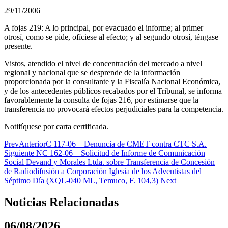
29/11/2006
A fojas 219: A lo principal, por evacuado el informe; al primer
otrosí, como se pide, ofíciese al efecto; y al segundo otrosí, téngase
presente.
Vistos, atendido el nivel de concentración del mercado a nivel
regional y nacional que se desprende de la información
proporcionada por la consultante y la Fiscalía Nacional Económica,
y de los antecedentes públicos recabados por el Tribunal, se informa
favorablemente la consulta de fojas 216, por estimarse que la
transferencia no provocará efectos perjudiciales para la competencia.
Notifíquese por carta certificada.
Prev
Anterior
C 117-06 – Denuncia de CMET contra CTC S.A.
Siguiente
NC 162-06 – Solicitud de Informe de Comunicación
Social Devand y Morales Ltda. sobre Transferencia de Concesión
de Radiodifusión a Corporación Iglesia de los Adventistas del
Séptimo Día (XQL-040 ML, Temuco, F. 104,3)
Next
Noticias Relacionadas
06/08/2026