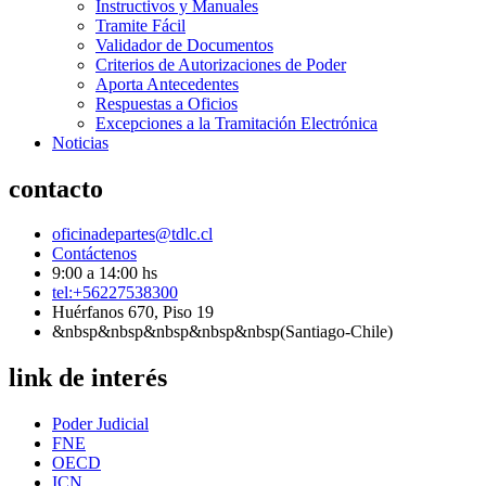
Instructivos y Manuales
Tramite Fácil
Validador de Documentos
Criterios de Autorizaciones de Poder
Aporta Antecedentes
Respuestas a Oficios
Excepciones a la Tramitación Electrónica
Noticias
contacto
oficinadepartes@tdlc.cl
Contáctenos
9:00 a 14:00 hs
tel:+56227538300
Huérfanos 670, Piso 19
&nbsp&nbsp&nbsp&nbsp&nbsp(Santiago-Chile)
link de interés
Poder Judicial
FNE
OECD
ICN