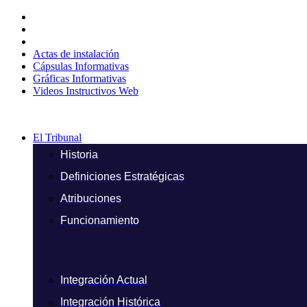
Ir
al
contenido
Actas de instalación
Cápsulas Informativas
Gráficas Informativas
Videos Instructivos Web
El Tribunal
Historia
Definiciones Estratégicas
Atribuciones
Funcionamiento
Integración Actual
Integración Histórica