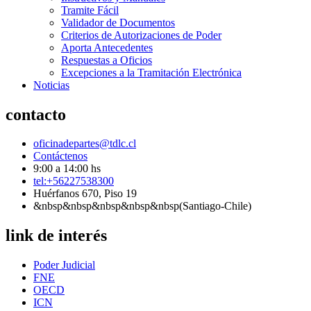
Tramite Fácil
Validador de Documentos
Criterios de Autorizaciones de Poder
Aporta Antecedentes
Respuestas a Oficios
Excepciones a la Tramitación Electrónica
Noticias
contacto
oficinadepartes@tdlc.cl
Contáctenos
9:00 a 14:00 hs
tel:+56227538300
Huérfanos 670, Piso 19
&nbsp&nbsp&nbsp&nbsp&nbsp(Santiago-Chile)
link de interés
Poder Judicial
FNE
OECD
ICN