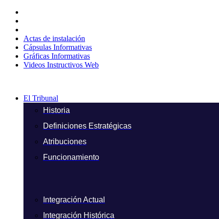
Ir
al
contenido
Actas de instalación
Cápsulas Informativas
Gráficas Informativas
Videos Instructivos Web
El Tribunal
Historia
Definiciones Estratégicas
Atribuciones
Funcionamiento
Integración Actual
Integración Histórica