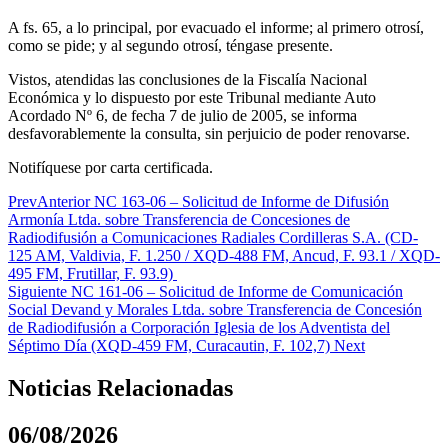
A fs. 65, a lo principal, por evacuado el informe; al primero otrosí,
como se pide; y al segundo otrosí, téngase presente.
Vistos, atendidas las conclusiones de la Fiscalía Nacional
Económica y lo dispuesto por este Tribunal mediante Auto
Acordado Nº 6, de fecha 7 de julio de 2005, se informa
desfavorablemente la consulta, sin perjuicio de poder renovarse.
Notifíquese por carta certificada.
Prev
Anterior
NC 163-06 – Solicitud de Informe de Difusión
Armonía Ltda. sobre Transferencia de Concesiones de
Radiodifusión a Comunicaciones Radiales Cordilleras S.A. (CD-
125 AM, Valdivia, F. 1.250 / XQD-488 FM, Ancud, F. 93.1 / XQD-
495 FM, Frutillar, F. 93.9)
Siguiente
NC 161-06 – Solicitud de Informe de Comunicación
Social Devand y Morales Ltda. sobre Transferencia de Concesión
de Radiodifusión a Corporación Iglesia de los Adventista del
Séptimo Día (XQD-459 FM, Curacautin, F. 102,7)
Next
Noticias Relacionadas
06/08/2026