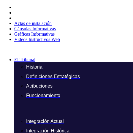
Ir
al
contenido
Actas de instalación
Cápsulas Informativas
Gráficas Informativas
Videos Instructivos Web
El Tribunal
Historia
Definiciones Estratégicas
Atribuciones
Funcionamiento
Integración Actual
Integración Histórica