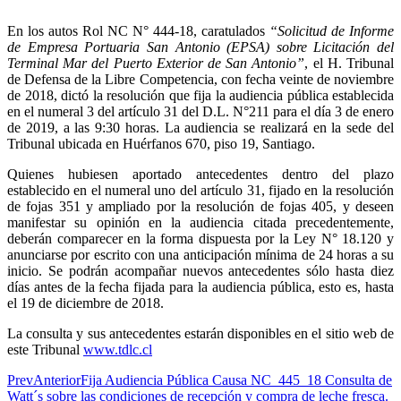
En los autos Rol NC N° 444-18, caratulados
“Solicitud de Informe
de Empresa Portuaria San Antonio (EPSA) sobre Licitación del
Terminal Mar del Puerto Exterior de San Antonio”
, el H. Tribunal
de Defensa de la Libre Competencia, con fecha veinte de noviembre
de 2018, dictó la resolución que fija la audiencia pública establecida
en el numeral 3 del artículo 31 del D.L. N°211 para el día 3 de enero
de 2019, a las 9:30 horas. La audiencia se realizará en la sede del
Tribunal ubicada en Huérfanos 670, piso 19, Santiago.
Quienes hubiesen aportado antecedentes dentro del plazo
establecido en el numeral uno del artículo 31, fijado en la resolución
de fojas 351 y ampliado por la resolución de fojas 405, y deseen
manifestar su opinión en la audiencia citada precedentemente,
deberán comparecer en la forma dispuesta por la Ley N° 18.120 y
anunciarse por escrito con una anticipación mínima de 24 horas a su
inicio. Se podrán acompañar nuevos antecedentes sólo hasta diez
días antes de la fecha fijada para la audiencia pública, esto es, hasta
el 19 de diciembre de 2018.
La consulta y sus antecedentes estarán disponibles en el sitio web de
este Tribunal
www.tdlc.cl
Prev
Anterior
Fija Audiencia Pública Causa NC_445_18 Consulta de
Watt´s sobre las condiciones de recepción y compra de leche fresca.