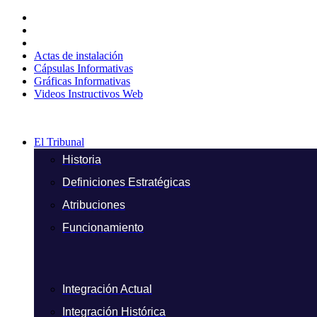
Ir
al
contenido
Actas de instalación
Cápsulas Informativas
Gráficas Informativas
Videos Instructivos Web
El Tribunal
Historia
Definiciones Estratégicas
Atribuciones
Funcionamiento
Integración Actual
Integración Histórica