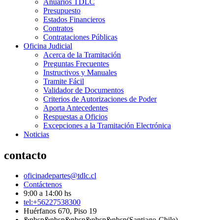
Anuarios TDLC
Presupuesto
Estados Financieros
Contratos
Contrataciones Públicas
Oficina Judicial
Acerca de la Tramitación
Preguntas Frecuentes
Instructivos y Manuales
Tramite Fácil
Validador de Documentos
Criterios de Autorizaciones de Poder
Aporta Antecedentes
Respuestas a Oficios
Excepciones a la Tramitación Electrónica
Noticias
contacto
oficinadepartes@tdlc.cl
Contáctenos
9:00 a 14:00 hs
tel:+56227538300
Huérfanos 670, Piso 19
&nbsp&nbsp&nbsp&nbsp&nbsp(Santiago-Chile)