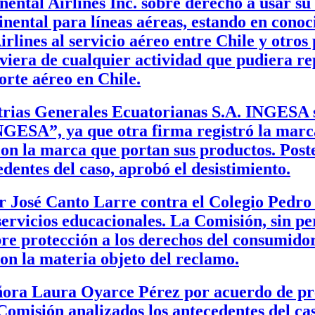
ental Airlines Inc. sobre derecho a usar su
nental para líneas aéreas, estando en conoc
irlines al servicio aéreo entre Chile y otro
viera de cualquier actividad que pudiera re
orte aéreo en Chile.
trias Generales Ecuatorianas S.A. INGESA s
NGESA”, ya que otra firma registró la mar
, con la marca que portan sus productos. Post
dentes del caso, aprobó el desistimiento.
 José Canto Larre contra el Colegio Pedro
servicios educacionales. La Comisión, sin pe
bre protección a los derechos del consumidor
on la materia objeto del reclamo.
ora Laura Oyarce Pérez por acuerdo de prec
omisión analizados los antecedentes del cas