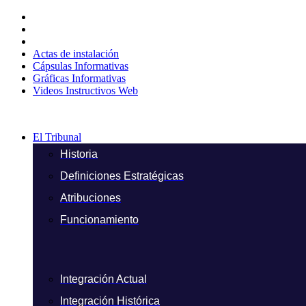
Ir
al
contenido
Actas de instalación
Cápsulas Informativas
Gráficas Informativas
Videos Instructivos Web
El Tribunal
Historia
Definiciones Estratégicas
Atribuciones
Funcionamiento
Integración Actual
Integración Histórica