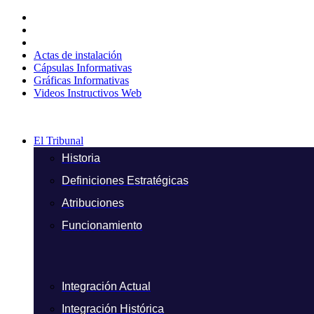
Ir
al
contenido
Actas de instalación
Cápsulas Informativas
Gráficas Informativas
Videos Instructivos Web
El Tribunal
Historia
Definiciones Estratégicas
Atribuciones
Funcionamiento
Integración Actual
Integración Histórica