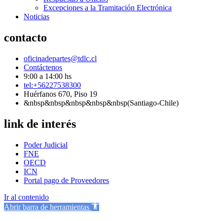
Excepciones a la Tramitación Electrónica
Noticias
contacto
oficinadepartes@tdlc.cl
Contáctenos
9:00 a 14:00 hs
tel:+56227538300
Huérfanos 670, Piso 19
&nbsp&nbsp&nbsp&nbsp&nbsp(Santiago-Chile)
link de interés
Poder Judicial
FNE
OECD
ICN
Portal pago de Proveedores
Ir al contenido
Abrir barra de herramientas