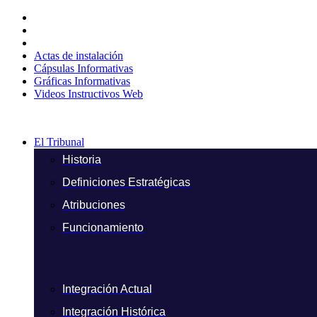
Ir
al
contenido
Actas de instalación
Cápsulas Informativas
Gráficas Informativas
Videos Instructivos Web
El Tribunal
Historia
Definiciones Estratégicas
Atribuciones
Funcionamiento
Integración Actual
Integración Histórica