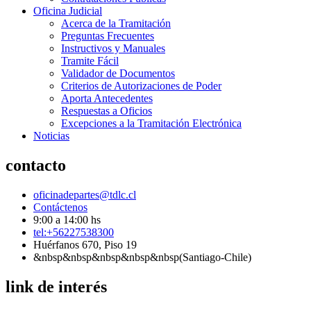
Oficina Judicial
Acerca de la Tramitación
Preguntas Frecuentes
Instructivos y Manuales
Tramite Fácil
Validador de Documentos
Criterios de Autorizaciones de Poder
Aporta Antecedentes
Respuestas a Oficios
Excepciones a la Tramitación Electrónica
Noticias
contacto
oficinadepartes@tdlc.cl
Contáctenos
9:00 a 14:00 hs
tel:+56227538300
Huérfanos 670, Piso 19
&nbsp&nbsp&nbsp&nbsp&nbsp(Santiago-Chile)
link de interés