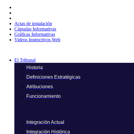
Ir
al
contenido
Actas de instalación
Cápsulas Informativas
Gráficas Informativas
Videos Instructivos Web
El Tribunal
Historia
Definiciones Estratégicas
Atribuciones
Funcionamiento
Integración Actual
Integración Histórica