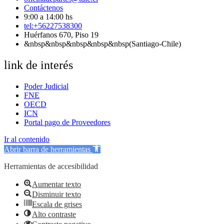
Contáctenos
9:00 a 14:00 hs
tel:+56227538300
Huérfanos 670, Piso 19
&nbsp&nbsp&nbsp&nbsp&nbsp(Santiago-Chile)
link de interés
Poder Judicial
FNE
OECD
ICN
Portal pago de Proveedores
Ir al contenido
Abrir barra de herramientas
Herramientas de accesibilidad
Aumentar texto
Disminuir texto
Escala de grises
Alto contraste