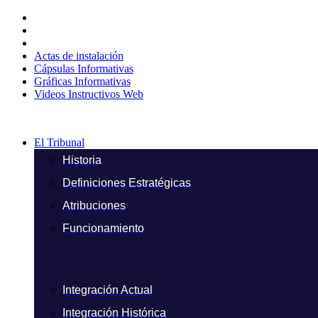
Ir
al
contenido
Actas de instalación
Cápsulas Informativas
Gráficas Informativas
Videos Instructivos Web
El Tribunal
Historia
Definiciones Estratégicas
Atribuciones
Funcionamiento
Integración Actual
Integración Histórica