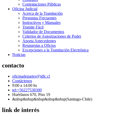
Contrataciones Públicas
Oficina Judicial
Acerca de la Tramitación
Preguntas Frecuentes
Instructivos y Manuales
Tramite Fácil
Validador de Documentos
Criterios de Autorizaciones de Poder
Aporta Antecedentes
Respuestas a Oficios
Excepciones a la Tramitación Electrónica
Noticias
contacto
oficinadepartes@tdlc.cl
Contáctenos
9:00 a 14:00 hs
tel:+56227538300
Huérfanos 670, Piso 19
&nbsp&nbsp&nbsp&nbsp&nbsp(Santiago-Chile)
link de interés