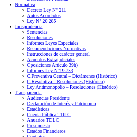
Normativa
Decreto Ley N° 211
Autos Acordados
Ley N° 20.285
Jurisprudencia
Sentencias
Resoluciones
Informes Leyes Especiales
Recomendaciones Normativas
Instrucciones de carácter general
Acuerdos Extrajudiciales
Oposiciones Artículo 39h)
Informes Ley N°19.733
C.Preventiva Central – Dictámenes (Histórico)
C.Resolutiva – Resoluciones (Histórico)
Ley Antimonopolio – Resoluciones (Histórico)
Transparencia
Audiencias Presidente
Declaración de Interés y Patrimonio
Estadísticas
Cuenta Pública TDLC
Anuarios TDLC
Presupuesto
Estados Financieros
Contratos