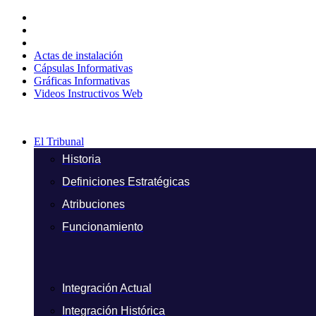
Ir
al
contenido
Actas de instalación
Cápsulas Informativas
Gráficas Informativas
Videos Instructivos Web
El Tribunal
Historia
Definiciones Estratégicas
Atribuciones
Funcionamiento
Integración Actual
Integración Histórica