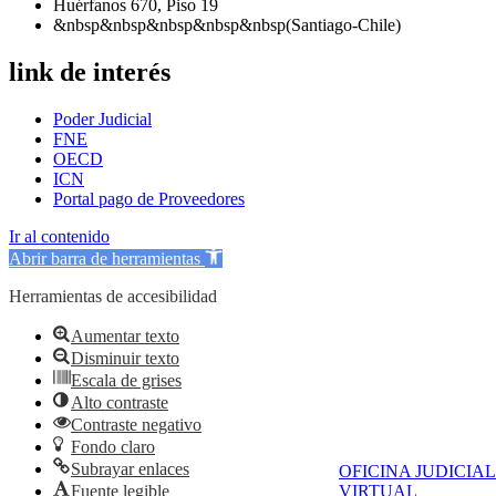
Huérfanos 670, Piso 19
&nbsp&nbsp&nbsp&nbsp&nbsp(Santiago-Chile)
link de interés
Poder Judicial
FNE
OECD
ICN
Portal pago de Proveedores
Ir al contenido
Abrir barra de herramientas
Herramientas de accesibilidad
Aumentar texto
Disminuir texto
Escala de grises
Alto contraste
Contraste negativo
Fondo claro
Subrayar enlaces
OFICINA JUDICIAL
Fuente legible
VIRTUAL