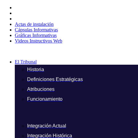
Ir
al
contenido
Actas de instalación
Cápsulas Informativas
Gráficas Informativas
Videos Instructivos Web
El Tribunal
Historia
Definiciones Estratégicas
Atribuciones
Funcionamiento
Integración Actual
Integración Histórica