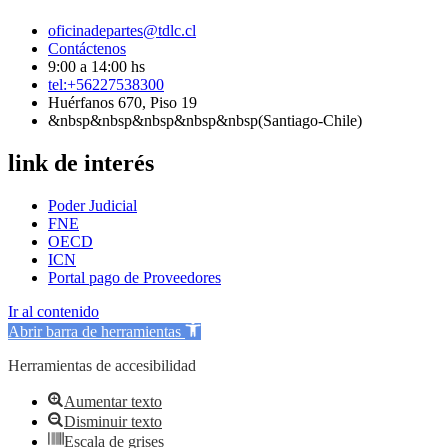
oficinadepartes@tdlc.cl
Contáctenos
9:00 a 14:00 hs
tel:+56227538300
Huérfanos 670, Piso 19
&nbsp&nbsp&nbsp&nbsp&nbsp(Santiago-Chile)
link de interés
Poder Judicial
FNE
OECD
ICN
Portal pago de Proveedores
Ir al contenido
Abrir barra de herramientas
Herramientas de accesibilidad
Aumentar texto
Disminuir texto
Escala de grises