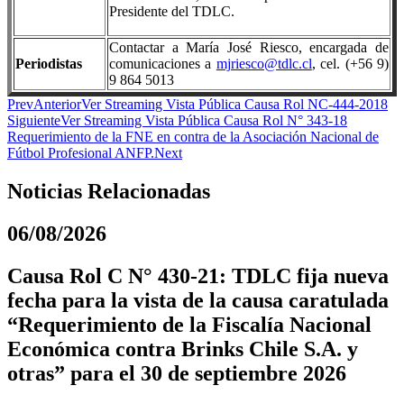
Presidente del TDLC.
Contactar a María José Riesco, encargada de
Periodistas
comunicaciones a
mjriesco@tdlc.cl
, cel. (+56 9)
9 864 5013
Prev
Anterior
Ver Streaming Vista Pública Causa Rol NC-444-2018
Siguiente
Ver Streaming Vista Pública Causa Rol N° 343-18
Requerimiento de la FNE en contra de la Asociación Nacional de
Fútbol Profesional ANFP.
Next
Noticias Relacionadas
06/08/2026
Causa Rol C N° 430-21: TDLC fija nueva
fecha para la vista de la causa caratulada
“Requerimiento de la Fiscalía Nacional
Económica contra Brinks Chile S.A. y
otras” para el 30 de septiembre 2026