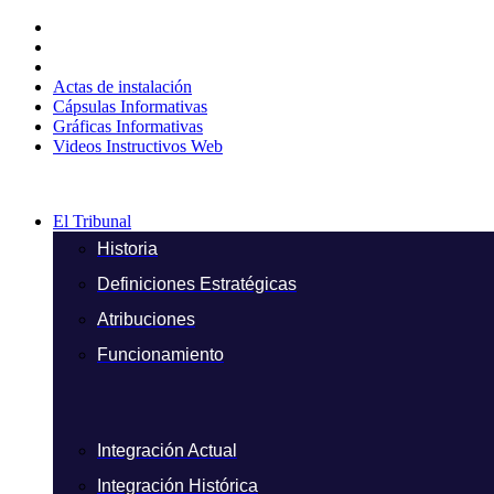
Ir
al
contenido
Actas de instalación
Cápsulas Informativas
Gráficas Informativas
Videos Instructivos Web
El Tribunal
Historia
Definiciones Estratégicas
Atribuciones
Funcionamiento
Integración Actual
Integración Histórica