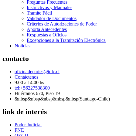
Preguntas Frecuentes
Instructivos y Manuales
Tramite Fácil
Validador de Documentos
Criterios de Autorizaciones de Poder
Aporta Antecedentes
Respuestas a Oficios
Excepciones a la Tramitación Electrónica
Noticias
contacto
oficinadepartes@tdlc.cl
Contáctenos
9:00 a 14:00 hs
tel:+56227538300
Huérfanos 670, Piso 19
&nbsp&nbsp&nbsp&nbsp&nbsp(Santiago-Chile)
link de interés
Poder Judicial
FNE
OECD