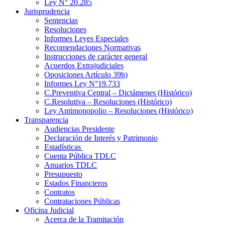
Ley N° 20.285
Jurisprudencia
Sentencias
Resoluciones
Informes Leyes Especiales
Recomendaciones Normativas
Instrucciones de carácter general
Acuerdos Extrajudiciales
Oposiciones Artículo 39h)
Informes Ley N°19.733
C.Preventiva Central – Dictámenes (Histórico)
C.Resolutiva – Resoluciones (Histórico)
Ley Antimonopolio – Resoluciones (Histórico)
Transparencia
Audiencias Presidente
Declaración de Interés y Patrimonio
Estadísticas
Cuenta Pública TDLC
Anuarios TDLC
Presupuesto
Estados Financieros
Contratos
Contrataciones Públicas
Oficina Judicial
Acerca de la Tramitación