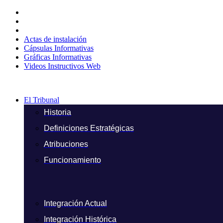
Ir
al
contenido
Actas de instalación
Cápsulas Informativas
Gráficas Informativas
Videos Instructivos Web
El Tribunal
Historia
Definiciones Estratégicas
Atribuciones
Funcionamiento
Integración Actual
Integración Histórica