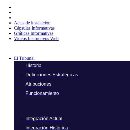
Ir
al
contenido
Actas de instalación
Cápsulas Informativas
Gráficas Informativas
Videos Instructivos Web
El Tribunal
Historia
Definiciones Estratégicas
Atribuciones
Funcionamiento
Integración Actual
Integración Histórica