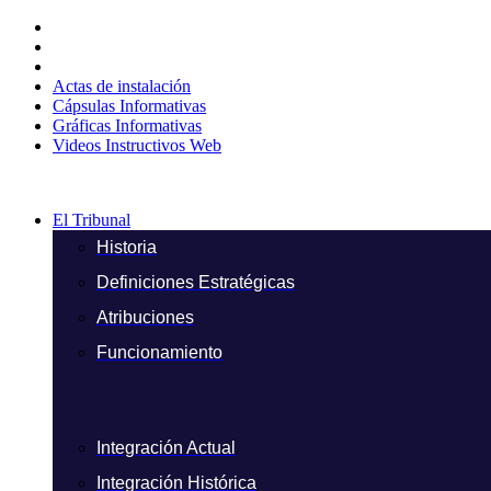
Ir
al
contenido
Actas de instalación
Cápsulas Informativas
Gráficas Informativas
Videos Instructivos Web
El Tribunal
Historia
Definiciones Estratégicas
Atribuciones
Funcionamiento
Integración Actual
Integración Histórica