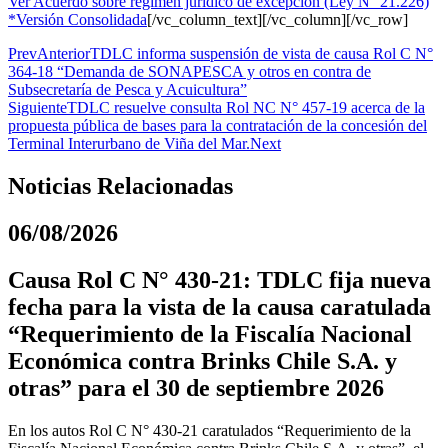
Ver Acuerdo sobre régimen jurídico de excepción (Ley N° 21.226)
*Versión Consolidada
[/vc_column_text][/vc_column][/vc_row]
Prev
Anterior
TDLC informa suspensión de vista de causa Rol C N°
364-18 “Demanda de SONAPESCA y otros en contra de
Subsecretaría de Pesca y Acuicultura”
Siguiente
TDLC resuelve consulta Rol NC N° 457-19 acerca de la
propuesta pública de bases para la contratación de la concesión del
Terminal Interurbano de Viña del Mar.
Next
Noticias Relacionadas
06/08/2026
Causa Rol C N° 430-21: TDLC fija nueva
fecha para la vista de la causa caratulada
“Requerimiento de la Fiscalía Nacional
Económica contra Brinks Chile S.A. y
otras” para el 30 de septiembre 2026
En los autos Rol C N° 430-21 caratulados “Requerimiento de la