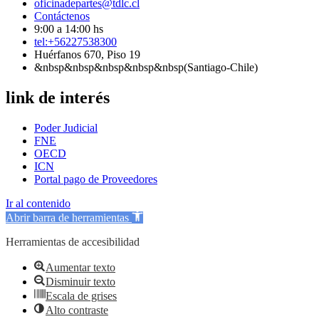
oficinadepartes@tdlc.cl
Contáctenos
9:00 a 14:00 hs
tel:+56227538300
Huérfanos 670, Piso 19
&nbsp&nbsp&nbsp&nbsp&nbsp(Santiago-Chile)
link de interés
Poder Judicial
FNE
OECD
ICN
Portal pago de Proveedores
Ir al contenido
Abrir barra de herramientas
Herramientas de accesibilidad
Aumentar texto
Disminuir texto
Escala de grises
Alto contraste