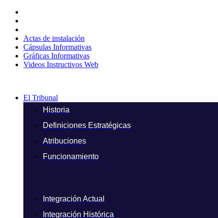
Ir
al
contenido
Actas de instalación
Cápsulas Informativas
Gráficas Informativas
Videos Instructivos Web
El Tribunal
Historia
Definiciones Estratégicas
Atribuciones
Funcionamiento
Integración Actual
Integración Histórica