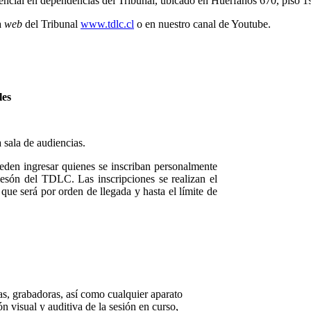
sencial en dependencias del Tribunal, ubicado en Huérfanos 670, piso 1
a
web
del Tribunal
www.tdlc.cl
o en nuestro canal de Youtube.
les
 sala de audiencias.
eden ingresar quienes se inscriban personalmente
esón del TDLC. Las inscripciones se realizan el
 que será por orden de llegada y hasta el límite de
s, grabadoras, así como cualquier aparato
n visual y auditiva de la sesión en curso,