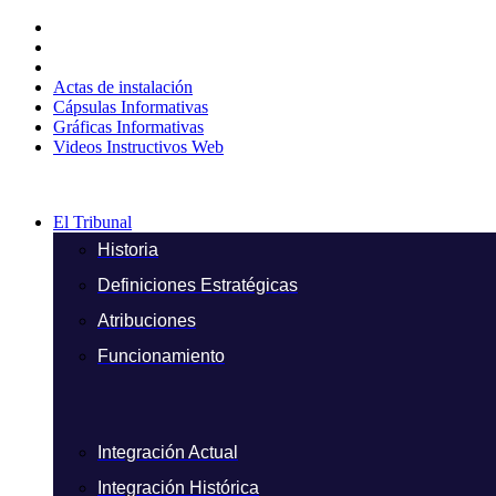
Ir
al
contenido
Actas de instalación
Cápsulas Informativas
Gráficas Informativas
Videos Instructivos Web
El Tribunal
Historia
Definiciones Estratégicas
Atribuciones
Funcionamiento
Integración Actual
Integración Histórica