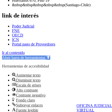
Huérfanos 670, Piso 19
&nbsp&nbsp&nbsp&nbsp&nbsp(Santiago-Chile)
link de interés
Poder Judicial
FNE
OECD
ICN
Portal pago de Proveedores
Ir al contenido
Abrir barra de herramientas
Herramientas de accesibilidad
Aumentar texto
Disminuir texto
Escala de grises
Alto contraste
Contraste negativo
Fondo claro
Subrayar enlaces
OFICINA JUDICIAL
VIRTUAL
Fuente legible