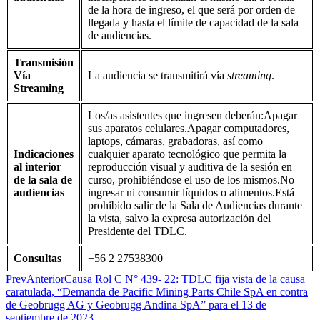
de la hora de ingreso, el que será por orden de
llegada y hasta el límite de capacidad de la sala
de audiencias.
Transmisión
Vía
La audiencia se transmitirá vía
streaming
.
Streaming
Los/as asistentes que ingresen deberán:Apagar
sus aparatos celulares.Apagar computadores,
laptops, cámaras, grabadoras, así como
Indicaciones
cualquier aparato tecnológico que permita la
al interior
reproducción visual y auditiva de la sesión en
de la sala de
curso, prohibiéndose el uso de los mismos.No
audiencias
ingresar ni consumir líquidos o alimentos.Está
prohibido salir de la Sala de Audiencias durante
la vista, salvo la expresa autorización del
Presidente del TDLC.
Consultas
+56 2 27538300
Prev
Anterior
Causa Rol C N° 439- 22: TDLC fija vista de la causa
caratulada, “Demanda de Pacific Mining Parts Chile SpA en contra
de Geobrugg AG y Geobrugg Andina SpA” para el 13 de
septiembre de 2023