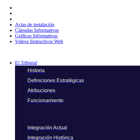
Ir
al
contenido
Actas de instalación
Cápsulas Informativas
Gráficas Informativas
Videos Instructivos Web
El Tribunal
Historia
Definiciones Estratégicas
Atribuciones
Funcionamiento
Integración Actual
Integración Histórica