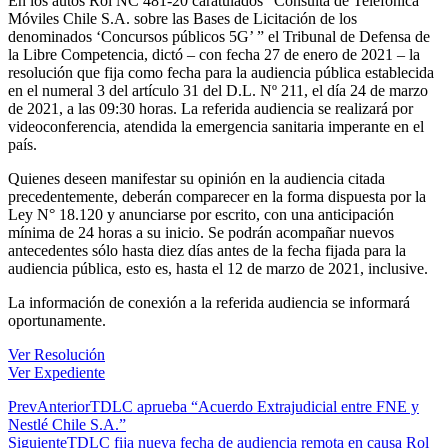
En los autos Rol NC 481-20 caratulados “Consulta de Telefónica
Móviles Chile S.A. sobre las Bases de Licitación de los
denominados ‘Concursos públicos 5G’ ” el Tribunal de Defensa de
la Libre Competencia, dictó – con fecha 27 de enero de 2021 – la
resolución que fija como fecha para la audiencia pública establecida
en el numeral 3 del artículo 31 del D.L. Nº 211, el día 24 de marzo
de 2021, a las 09:30 horas. La referida audiencia se realizará por
videoconferencia, atendida la emergencia sanitaria imperante en el
país.
Quienes deseen manifestar su opinión en la audiencia citada
precedentemente, deberán comparecer en la forma dispuesta por la
Ley N° 18.120 y anunciarse por escrito, con una anticipación
mínima de 24 horas a su inicio. Se podrán acompañar nuevos
antecedentes sólo hasta diez días antes de la fecha fijada para la
audiencia pública, esto es, hasta el 12 de marzo de 2021, inclusive.
La información de conexión a la referida audiencia se informará
oportunamente.
Ver Resolución
Ver Expediente
Prev
Anterior
TDLC aprueba “Acuerdo Extrajudicial entre FNE y
Nestlé Chile S.A.”
Siguiente
TDLC fija nueva fecha de audiencia remota en causa Rol