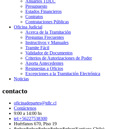
Anuarios TDLC
Presupuesto
Estados Financieros
Contratos
Contrataciones Públicas
Oficina Judicial
Acerca de la Tramitación
Preguntas Frecuentes
Instructivos y Manuales
Tramite Fácil
Validador de Documentos
Criterios de Autorizaciones de Poder
Aporta Antecedentes
Respuestas a Oficios
Excepciones a la Tramitación Electrónica
Noticias
contacto
oficinadepartes@tdlc.cl
Contáctenos
9:00 a 14:00 hs
tel:+56227538300
Huérfanos 670, Piso 19
&nbsp&nbsp&nbsp&nbsp&nbsp(Santiago-Chile)