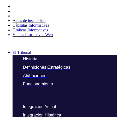
Ir
al
contenido
Actas de instalación
Cápsulas Informativas
Gráficas Informativas
Videos Instructivos Web
El Tribunal
Historia
Definiciones Estratégicas
Atribuciones
Funcionamiento
Integración Actual
Integración Histórica