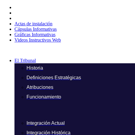
Ir
al
contenido
Actas de instalación
Cápsulas Informativas
Gráficas Informativas
Videos Instructivos Web
El Tribunal
Historia
Definiciones Estratégicas
Atribuciones
Funcionamiento
Integración Actual
Integración Histórica