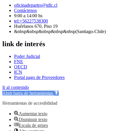
oficinadepartes@tdlc.cl
Contáctenos
9:00 a 14:00 hs
tel:+56227538300
Huérfanos 670, Piso 19
&nbsp&nbsp&nbsp&nbsp&nbsp(Santiago-Chile)
link de interés
Poder Judicial
FNE
OECD
ICN
Portal pago de Proveedores
Ir al contenido
Abrir barra de herramientas
Herramientas de accesibilidad
Aumentar texto
Disminuir texto
Escala de grises