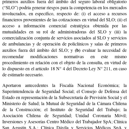
primeros auxilios fuera del ámbito del seguro laboral obligatorio
(“SLO”) podría generar riesgos para la competencia en los mercados
involucrados, en específico, respecto de: (i) el acceso a recursos
financieros provenientes de las cotizaciones en virtud del SLO; (ii) el
acceso a información comercial estratégica obtenida por las
mutualidades en su rol de administradoras del SLO y (iii) la
comercialización conjunta de servicios asociados al SLO y servicios
de ambulancias y de operación de policlínicos y salas de primeros
(b)
auxilios fuera del ámbito del SLO; y
evaluar la necesidad de
recomendar modificaciones normativas en este mismo
procedimiento en relación con el objeto de la consulta, en virtud de
lo dispuesto en el artículo 18 N° 4 del Decreto Ley N° 211, en caso
de estimarlo necesario.
Aportaron antecedentes la Fiscalía Nacional Económica; la
Superintendencia de Seguridad Social; el Consejo de Defensa del
Estado en representación de la Subsecretaría de Previsión Social y el
Ministerio de Salud; la Mutual de Seguridad de la Cámara Chilena
de la Construcción; el Instituto de Seguridad del Trabajo; la
Asociación Chilena de Seguridad; Unidad Coronaria Móvil;
Inversiones y Asesorías Centro Médico del Trabajador SpA; Clínica
San Agustín S.A.; Clínica Dávila y Servicios Médicos SpA y