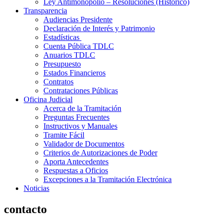
Ley Antimonopolio – Resoluciones (Histórico)
Transparencia
Audiencias Presidente
Declaración de Interés y Patrimonio
Estadísticas
Cuenta Pública TDLC
Anuarios TDLC
Presupuesto
Estados Financieros
Contratos
Contrataciones Públicas
Oficina Judicial
Acerca de la Tramitación
Preguntas Frecuentes
Instructivos y Manuales
Tramite Fácil
Validador de Documentos
Criterios de Autorizaciones de Poder
Aporta Antecedentes
Respuestas a Oficios
Excepciones a la Tramitación Electrónica
Noticias
contacto