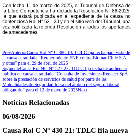
Con fecha 11 de marzo de 2025, el Tribunal de Defensa de
la Libre Competencia ha dictado la Resolución N° 86-2025,
la que estará publicada en el expediente de la causa no
contenciosa Rol N° 521-23 y en el sitio
web
del Tribunal, una
vez notificada la referida Resolución a todos los aportantes
de antecedentes.
Prev
Anterior
Causa Rol N° C 386-19: TDLC fija fecha para vista de
la causa caratulada “Requerimiento FNE contra Biomar Chile S.A.
y otras” para el 29 de abril de 2025
Siguiente
Causa Rol NC N° 527-23: TDLC fija fecha de audiencia
pública en causa caratulada “Consulta de Inversiones Renacer SpA
sobre la prestación de servicios de salud por parte de las
Mutualidades de Seguridad fuera del ámbito del seguro laboral
obligatorio” para el 12 de mayo de 2025
Next
Noticias Relacionadas
06/08/2026
Causa Rol C N° 430-21: TDLC fija nueva