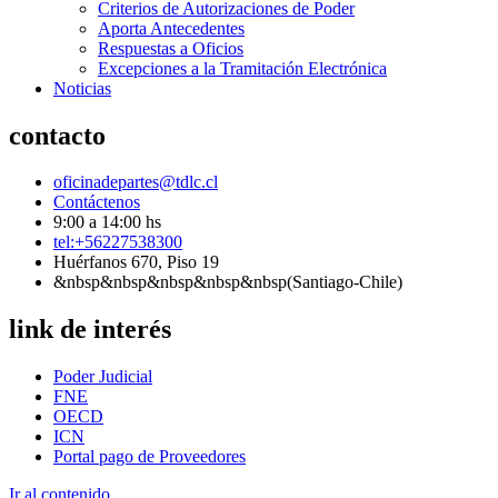
Criterios de Autorizaciones de Poder
Aporta Antecedentes
Respuestas a Oficios
Excepciones a la Tramitación Electrónica
Noticias
contacto
oficinadepartes@tdlc.cl
Contáctenos
9:00 a 14:00 hs
tel:+56227538300
Huérfanos 670, Piso 19
&nbsp&nbsp&nbsp&nbsp&nbsp(Santiago-Chile)
link de interés
Poder Judicial
FNE
OECD
ICN
Portal pago de Proveedores
Ir al contenido