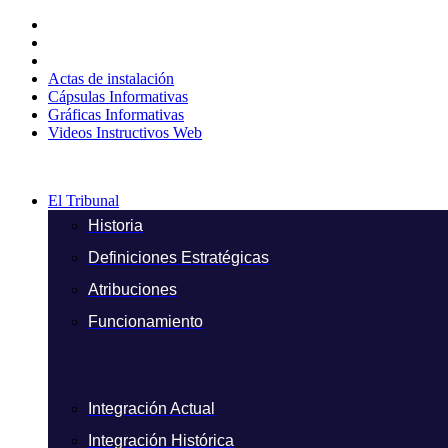
Ir
al
contenido
Actas de instalación
Cápsulas Informativas
Gráficas Informativas
Videos Instructivos Web
El Tribunal
Historia
Definiciones Estratégicas
Atribuciones
Funcionamiento
Integración Actual
Integración Histórica