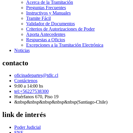
Acerca de la Tramitación
Preguntas Frecuentes
Instructivos y Manuales
Tramite Fácil
Validador de Documentos
Criterios de Autorizaciones de Poder
Aporta Antecedentes
Respuestas a Oficios
Excepciones a la Tramitación Electrónica
Noticias
contacto
oficinadepartes@tdlc.cl
Contáctenos
9:00 a 14:00 hs
tel:+56227538300
Huérfanos 670, Piso 19
&nbsp&nbsp&nbsp&nbsp&nbsp(Santiago-Chile)
link de interés
Poder Judicial
FNE