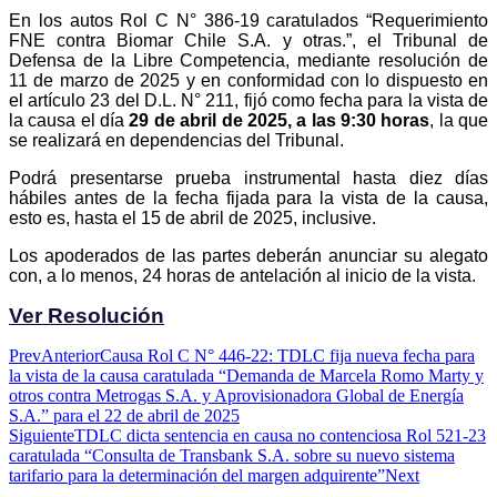
En los autos Rol C N° 386-19 caratulados “Requerimiento
FNE contra Biomar Chile S.A. y otras.”, el Tribunal de
Defensa de la Libre Competencia, mediante resolución de
11 de marzo de 2025 y en conformidad con lo dispuesto en
el artículo 23 del D.L. N° 211, fijó como fecha para la vista de
la causa el día
29 de abril de 2025, a las 9:30 horas
, la que
se realizará en dependencias del Tribunal.
Podrá presentarse prueba instrumental hasta diez días
hábiles antes de la fecha fijada para la vista de la causa,
esto es, hasta el 15 de abril de 2025, inclusive.
Los apoderados de las partes deberán anunciar su alegato
con, a lo menos, 24 horas de antelación al inicio de la vista.
Ver Resolución
Prev
Anterior
Causa Rol C N° 446-22: TDLC fija nueva fecha para
la vista de la causa caratulada “Demanda de Marcela Romo Marty y
otros contra Metrogas S.A. y Aprovisionadora Global de Energía
S.A.” para el 22 de abril de 2025
Siguiente
TDLC dicta sentencia en causa no contenciosa Rol 521-23
caratulada “Consulta de Transbank S.A. sobre su nuevo sistema
tarifario para la determinación del margen adquirente”
Next