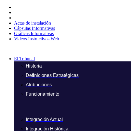
Ir
al
contenido
Actas de instalación
Cápsulas Informativas
Gráficas Informativas
Videos Instructivos Web
El Tribunal
Historia
Definiciones Estratégicas
Atribuciones
Funcionamiento
Integración Actual
Integración Histórica