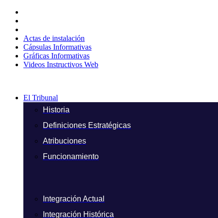
Ir
al
contenido
Actas de instalación
Cápsulas Informativas
Gráficas Informativas
Videos Instructivos Web
El Tribunal
Historia
Definiciones Estratégicas
Atribuciones
Funcionamiento
Integración Actual
Integración Histórica