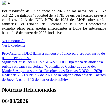
Por resolución de 17 de enero de 2023, en los autos Rol NC N°
518-22, caratulados “Solicitud de la FNE de ejercer facultad prevista
en el art. 12 A del DFL N°70 de 1988 del MOP sobre tarifas
sanitarias”, el Tribunal de Defensa de la Libre Competencia
extendió plazo para aportar antecedentes a todos los interesados
hasta el 18 de marzo de 2023, inclusive.
Ver Resolución
Ver Expediente
Prev
Anterior
TDLC llama a concurso público para proveer cargo de
pasante economista
Siguiente
Causa Rol NC N° 515-22: TDLC fija fecha de audiencia
pública en causa caratulada “Consulta de Casino de Juego del
Maule S.A. y otra sobre las Resoluciones Exentas N°430 de 2020,
N°482 de 2021 y N°597 de 2021 de la Superintendencia de Casinos
de Juego”, para el 15 de marzo de 2023
Next
Noticias Relacionadas
06/08/2026