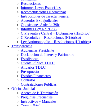
Resoluciones
Informes Leyes Especiales
Recomendaciones Normativas
Instrucciones de carácter general
Acuerdos Extrajudiciales
Oposiciones Artículo 39h)
Informes Ley N°19.733
C.Preventiva Central – Dictámenes (Histórico)
C.Resolutiva – Resoluciones (Histórico)
Ley Antimonopolio – Resoluciones (Histórico)
Transparencia
Audiencias Presidente
Declaración de Interés y Patrimonio
Estadísticas
Cuenta Pública TDLC
Anuarios TDLC
Presupuesto
Estados Financieros
Contratos
Contrataciones Públicas
Oficina Judicial
Acerca de la Tramitación
Preguntas Frecuentes
Instructivos y Manuales
Tramite Fácil