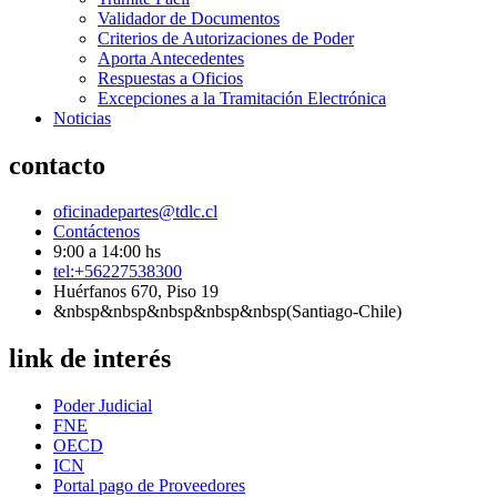
Validador de Documentos
Criterios de Autorizaciones de Poder
Aporta Antecedentes
Respuestas a Oficios
Excepciones a la Tramitación Electrónica
Noticias
contacto
oficinadepartes@tdlc.cl
Contáctenos
9:00 a 14:00 hs
tel:+56227538300
Huérfanos 670, Piso 19
&nbsp&nbsp&nbsp&nbsp&nbsp(Santiago-Chile)
link de interés
Poder Judicial
FNE
OECD
ICN
Portal pago de Proveedores