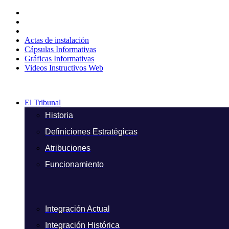
Ir
al
contenido
Actas de instalación
Cápsulas Informativas
Gráficas Informativas
Videos Instructivos Web
El Tribunal
Historia
Definiciones Estratégicas
Atribuciones
Funcionamiento
Integración Actual
Integración Histórica