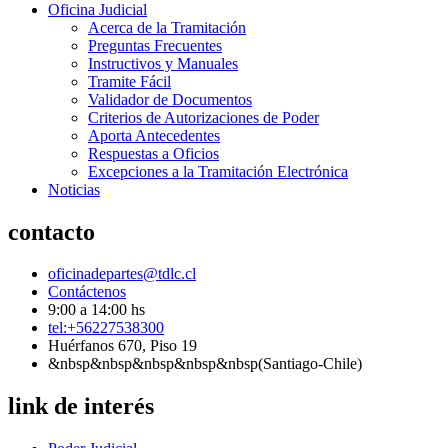
Oficina Judicial
Acerca de la Tramitación
Preguntas Frecuentes
Instructivos y Manuales
Tramite Fácil
Validador de Documentos
Criterios de Autorizaciones de Poder
Aporta Antecedentes
Respuestas a Oficios
Excepciones a la Tramitación Electrónica
Noticias
contacto
oficinadepartes@tdlc.cl
Contáctenos
9:00 a 14:00 hs
tel:+56227538300
Huérfanos 670, Piso 19
&nbsp&nbsp&nbsp&nbsp&nbsp(Santiago-Chile)
link de interés