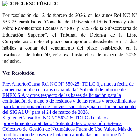
Por resolución de 12 de febrero de 2026, en los autos Rol NC N°
553-25 caratulados “Consulta de Universidad Finis Terrae y otras
sobre Resoluciones Exentas N° 887 y 3.263 de la Subsecretaría de
Educación Superior”, el Tribunal de Defensa de la Libre
Competencia amplió el plazo para aportar antecedentes en 15 días
hábiles a contar del vencimiento del plazo establecido en la
resolución de folio 50, esto es, hasta el 6 de marzo de 2026,
inclusive.
Ver Resolución
Prev
Anterior
Causa Rol NC N° 550-25: TDLC fija nueva fecha de
audiencia pública en causa caratulada “Solicitud de informe de
ENEX S.A y otros respecto de las bases de licitación para la
contratación de manejo de residuos y de las reglas y procedimientos
para la incorporación de nuevos asociados y para el funcionamiento
del SIGALU” para el 24 de marzo de 2026.
Siguiente
Causa Rol NC N° 563-26: TDLC da inicio a
procedimiento caratulado “Solicitud de Corporación Sistema
Colectivo de Gestión de Neumáticos Fuera de Uso Valora Más de
modificación de bases de licitación aprobadas por Informe N°