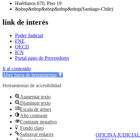
Huérfanos 670, Piso 19
&nbsp&nbsp&nbsp&nbsp&nbsp(Santiago-Chile)
link de interés
Poder Judicial
FNE
OECD
ICN
Portal pago de Proveedores
Ir al contenido
Abrir barra de herramientas
Herramientas de accesibilidad
Aumentar texto
Disminuir texto
Escala de grises
Alto contraste
Contraste negativo
Fondo claro
Subrayar enlaces
OFICINA JUDICIAL