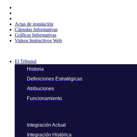
Ir
al
contenido
Actas de instalación
Cápsulas Informativas
Gráficas Informativas
Videos Instructivos Web
El Tribunal
Historia
Definiciones Estratégicas
Atribuciones
Funcionamiento
Integración Actual
Integración Histórica