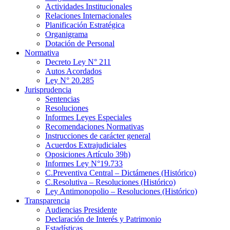
Actividades Institucionales
Relaciones Internacionales
Planificación Estratégica
Organigrama
Dotación de Personal
Normativa
Decreto Ley N° 211
Autos Acordados
Ley N° 20.285
Jurisprudencia
Sentencias
Resoluciones
Informes Leyes Especiales
Recomendaciones Normativas
Instrucciones de carácter general
Acuerdos Extrajudiciales
Oposiciones Artículo 39h)
Informes Ley N°19.733
C.Preventiva Central – Dictámenes (Histórico)
C.Resolutiva – Resoluciones (Histórico)
Ley Antimonopolio – Resoluciones (Histórico)
Transparencia
Audiencias Presidente
Declaración de Interés y Patrimonio
Estadísticas