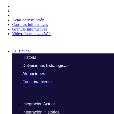
Ir
al
contenido
Actas de instalación
Cápsulas Informativas
Gráficas Informativas
Videos Instructivos Web
El Tribunal
Historia
Definiciones Estratégicas
Atribuciones
Funcionamiento
Integración Actual
Integración Histórica