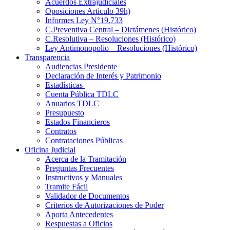
Acuerdos Extrajudiciales
Oposiciones Artículo 39h)
Informes Ley N°19.733
C.Preventiva Central – Dictámenes (Histórico)
C.Resolutiva – Resoluciones (Histórico)
Ley Antimonopolio – Resoluciones (Histórico)
Transparencia
Audiencias Presidente
Declaración de Interés y Patrimonio
Estadísticas
Cuenta Pública TDLC
Anuarios TDLC
Presupuesto
Estados Financieros
Contratos
Contrataciones Públicas
Oficina Judicial
Acerca de la Tramitación
Preguntas Frecuentes
Instructivos y Manuales
Tramite Fácil
Validador de Documentos
Criterios de Autorizaciones de Poder
Aporta Antecedentes
Respuestas a Oficios