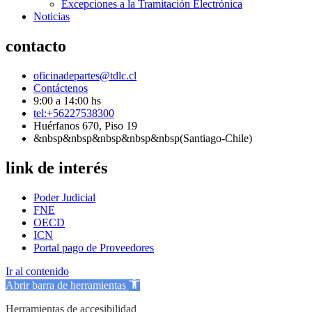
Excepciones a la Tramitación Electrónica
Noticias
contacto
oficinadepartes@tdlc.cl
Contáctenos
9:00 a 14:00 hs
tel:+56227538300
Huérfanos 670, Piso 19
&nbsp&nbsp&nbsp&nbsp&nbsp(Santiago-Chile)
link de interés
Poder Judicial
FNE
OECD
ICN
Portal pago de Proveedores
Ir al contenido
Abrir barra de herramientas
Herramientas de accesibilidad