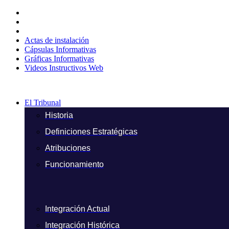
Ir
al
contenido
Actas de instalación
Cápsulas Informativas
Gráficas Informativas
Videos Instructivos Web
El Tribunal
Historia
Definiciones Estratégicas
Atribuciones
Funcionamiento
Integración Actual
Integración Histórica