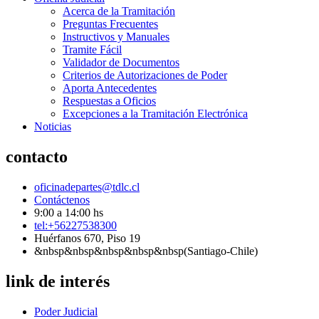
Acerca de la Tramitación
Preguntas Frecuentes
Instructivos y Manuales
Tramite Fácil
Validador de Documentos
Criterios de Autorizaciones de Poder
Aporta Antecedentes
Respuestas a Oficios
Excepciones a la Tramitación Electrónica
Noticias
contacto
oficinadepartes@tdlc.cl
Contáctenos
9:00 a 14:00 hs
tel:+56227538300
Huérfanos 670, Piso 19
&nbsp&nbsp&nbsp&nbsp&nbsp(Santiago-Chile)
link de interés
Poder Judicial