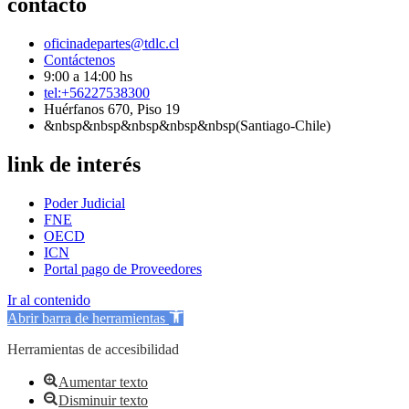
contacto
oficinadepartes@tdlc.cl
Contáctenos
9:00 a 14:00 hs
tel:+56227538300
Huérfanos 670, Piso 19
&nbsp&nbsp&nbsp&nbsp&nbsp(Santiago-Chile)
link de interés
Poder Judicial
FNE
OECD
ICN
Portal pago de Proveedores
Ir al contenido
Abrir barra de herramientas
Herramientas de accesibilidad
Aumentar texto
Disminuir texto