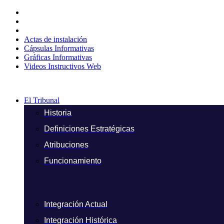
Ir
al
contenido
Actas de instalación
Cápsulas Informativas
Gráficas Informativas
Videos Instructivos Web
El Tribunal
Historia
Definiciones Estratégicas
Atribuciones
Funcionamiento
Integración Actual
Integración Histórica