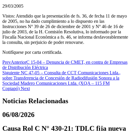
29/03/2005
Vistos: Atendido que la presentación de fs. 36, de fecha 11 de mayo
de 2005, no ha dado cumplimiento a lo dispuesto en las
Instrucciones Nº 39 de 26 de diciembre de 2001 y Nº 46 de 16 de
julio de 2003, de la H. Comisión Resolutiva, lo informado por la
Fiscalía Nacional Económica a fs. 46, se informa desfavorablemente
la consulta, sin perjuicio de poder renovarse.
Notifíquese por carta certificada.
Prev
Anterior
C 15-04 – Denuncia de CMET, en contra de Empresas
de Distribución Eléctrica
Siguiente
NC 47-05 – Consulta de CCT Comunicaciones Ltda.,
sobre Transferencia de Concesión de Radiodifusión Sonora a la
Sociedad Madero Comunicaciones Ltda. (XQA – 115 FM
Copiapó)
Next
Noticias Relacionadas
06/08/2026
Causa Rol C N° 430-21: TDLC fija nueva