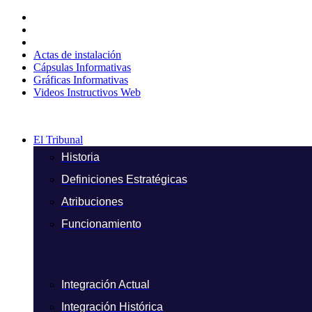
Ir
al
contenido
Actas de instalación
Cápsulas Informativas
Gráficas Informativas
Videos Instructivos Web
El Tribunal
Historia
Definiciones Estratégicas
Atribuciones
Funcionamiento
Integración Actual
Integración Histórica