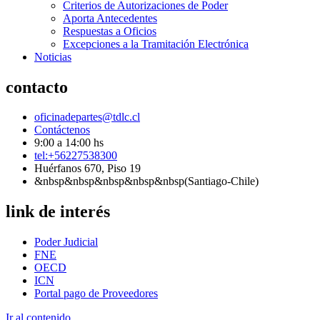
Criterios de Autorizaciones de Poder
Aporta Antecedentes
Respuestas a Oficios
Excepciones a la Tramitación Electrónica
Noticias
contacto
oficinadepartes@tdlc.cl
Contáctenos
9:00 a 14:00 hs
tel:+56227538300
Huérfanos 670, Piso 19
&nbsp&nbsp&nbsp&nbsp&nbsp(Santiago-Chile)
link de interés
Poder Judicial
FNE
OECD
ICN
Portal pago de Proveedores
Ir al contenido