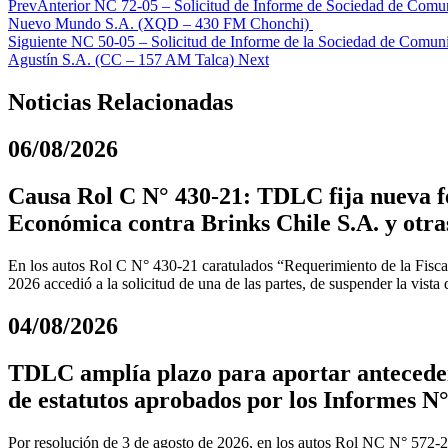
Prev
Anterior
NC 72-05 – Solicitud de Informe de Sociedad de Comun
Nuevo Mundo S.A. (XQD – 430 FM Chonchi)
Siguiente
NC 50-05 – Solicitud de Informe de la Sociedad de Comuni
Agustín S.A. (CC – 157 AM Talca)
Next
Noticias Relacionadas
06/08/2026
Causa Rol C N° 430-21: TDLC fija nueva fe
Económica contra Brinks Chile S.A. y otra
En los autos Rol C N° 430-21 caratulados “Requerimiento de la Fiscal
2026 accedió a la solicitud de una de las partes, de suspender la vista
04/08/2026
TDLC amplía plazo para aportar anteceden
de estatutos aprobados por los Informes N°
Por resolución de 3 de agosto de 2026, en los autos Rol NC N° 572-