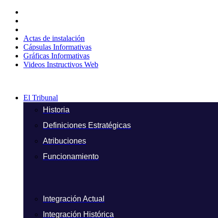
Ir
al
contenido
Actas de instalación
Cápsulas Informativas
Gráficas Informativas
Videos Instructivos Web
El Tribunal
Historia
Definiciones Estratégicas
Atribuciones
Funcionamiento
Integración Actual
Integración Histórica